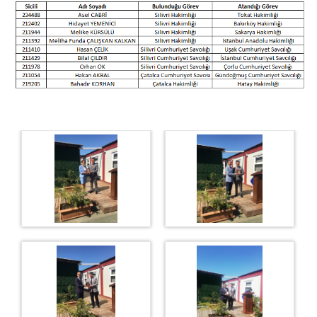
BAŞSAVCILIK
Cumhuriyet Başsavcısı
Cumhuriyet Başsavcı Vekilleri
Savcılık Bürolar
Medya ve İletişim Bürosu
KOMİSYON
Adalet Komisyonu Başkanı
Adalet Komisyonu Üyeleri
BİLGİ İŞLEM
Bilgi İşlem Şefliği
Kurumsal E-Posta
VPN Kullanımı
Personel Dökümanlar
ŞİFRE