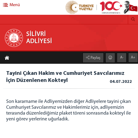
Menü
SİLİVRİ ADLİYESİ
SİLİVRİ
ADLİYESİ
ADLİYEMİZ
A-
A+
Paylaş
Silivri Adalet Sarayı
Birimlerimiz
Tayini Çıkan Hakim ve Cumhuriyet Savcılarımız
Mahkemeler
İçin Düzenlenen Kokteyl
04.07.2022
İcra Dairesi
Mağdur Hizmetleri Müdürlüğü
Son kararname ile Adliyemizden diğer Adliyelere tayini çıkan
İlçe Seçim Kurulu
Cumhuriyet Savcılarımız ve Hakimlerimiz için, adliyemizin
Denetimli Serbestlik Müdürlüğü
terasında düzenlediğimiz plaket töreni sonrasında kokteyl ile
yeni görev yerlerine uğurladık.
Faaliyet Raporları
Mülhakatlar
Çatalca Adliyesi