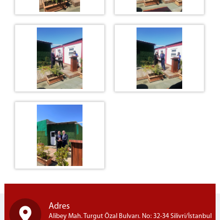
Portal Şifresi Alma(UYAP Giriş)
Bilgisayar Açılış Şifresi
E-İmza Yeni Şifre Alma&Kilit Çözme
İLETİŞİM
Adres
Alibey Mah. Turgut Özal Bulvarı. No: 32-34 Silivri/İstanbul