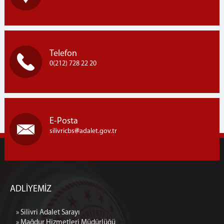
Telefon
0(212) 728 22 20
E-Posta
silivricbs
adalet.gov.tr
ADLİYEMİZ
» Silivri Adalet Sarayı
» Mağdur Hizmetleri Müdürlüğü